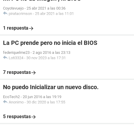
Coyotevuejo
-
25 abr 2021 a las 00:36
piratacrimson
-
25 abr 2021 a las 11:01
1 respuesta
La PC prende pero no inicia el BIOS
federiquelme23
-
2 ago 2016 a las 23:13
Loti3324
-
30 nov 2023 a las 17:31
7 respuestas
No puedo Inicializar un nuevo disco.
EcoTech2
-
20 jun 2016 a las 19:19
Anonimo
-
30 dic 2020 a las 17:55
5 respuestas