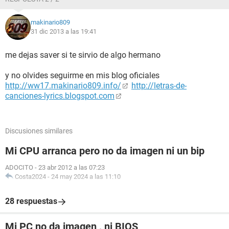
makinario809
31 dic 2013 a las 19:41
me dejas saver si te sirvio de algo hermano
y no olvides seguirme en mis blog oficiales
http://ww17.makinario809.info/
http://letras-de-
canciones-lyrics.blogspot.com
Discusiones similares
Mi CPU arranca pero no da imagen ni un bip
ADOCITO
-
23 abr 2012 a las 07:23
Costa2024
-
24 may 2024 a las 11:10
28 respuestas
Mi PC no da imagen , ni BIOS