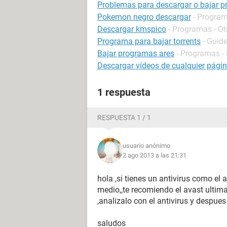
Problemas para descargar o bajar 
Pokemon negro descargar
- Program
Descargar kmspico
- Programas - Ot
Programa para bajar torrents
- Guid
Bajar programas ares
- Programas -
Descargar vídeos de cualquier pági
1 respuesta
RESPUESTA 1 / 1
usuario anónimo
2 ago 2013 a las 21:31
hola ,si tienes un antivirus como el 
medio,,te recomiendo el avast ultima
,analizalo con el antivirus y despues l
saludos