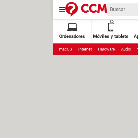
Ordenadores
Móviles y tablets
Ap
macOS
Internet
Hardware
Audio