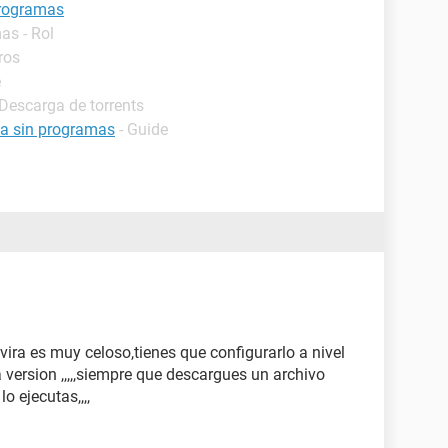
programas
as - Rol
ros
e
 Descarga de torrents
na sin programas
- Guide
avira es muy celoso,tienes que configurarlo a nivel
 version ,,,,,siempre que descargues un archivo
o ejecutas,,,,