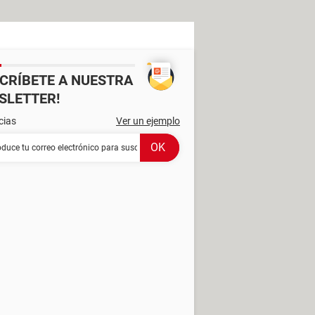
SCRÍBETE A NUESTRA
SLETTER!
cias
Ver un ejemplo