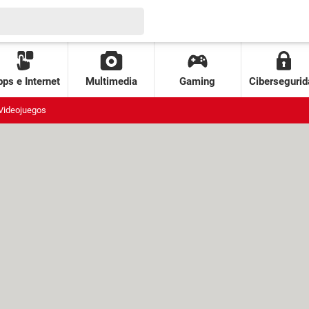
ps e Internet
Multimedia
Gaming
Cibersegurid
Videojuegos