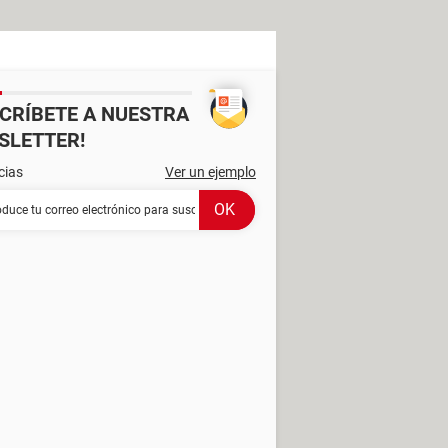
SCRÍBETE A NUESTRA
SLETTER!
cias
Ver un ejemplo