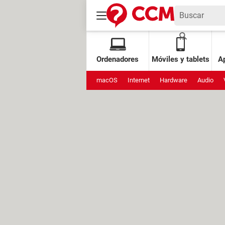
Ordenadores
Móviles y tablets
Ap
macOS
Internet
Hardware
Audio