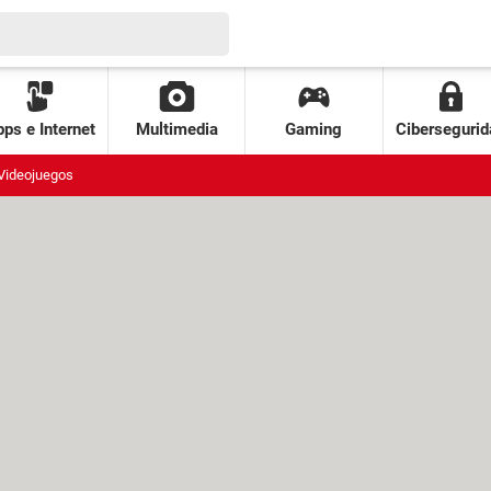
ps e Internet
Multimedia
Gaming
Cibersegurid
Videojuegos