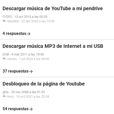
Descargar música de YouTube a mi pendrive
f1f2f3
-
13 oct 2015 a las 00:33
NAIARA
-
22 abr 2020 a las 13:45
4 respuestas
Descargar música MP3 de Internet a mi USB
DCB
-
4 mar 2011 a las 19:40
ramiro
-
1 jul 2024 a las 04:00
37 respuestas
Desbloqueo de la página de Youtube
ghis
-
29 nov 2008 a las 01:53
tony
-
14 oct 2021 a las 22:54
54 respuestas