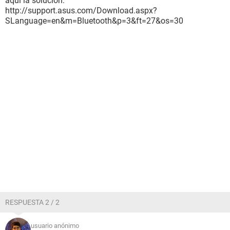
aqui la solucion:
http://support.asus.com/Download.aspx?
SLanguage=en&m=Bluetooth&p=3&ft=27&os=30
RESPUESTA 2 / 2
usuario anónimo