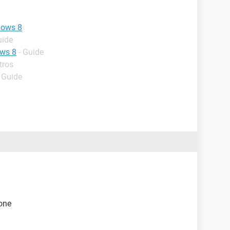
dows 8
uide
ows 8
- Guide
tros
- Guide
 one