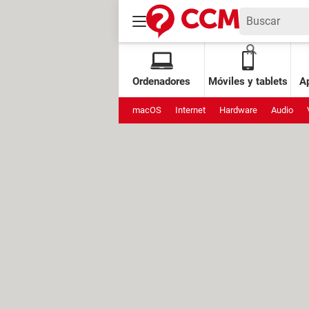
Ordenadores
Móviles y tablets
Ap
macOS
Internet
Hardware
Audio