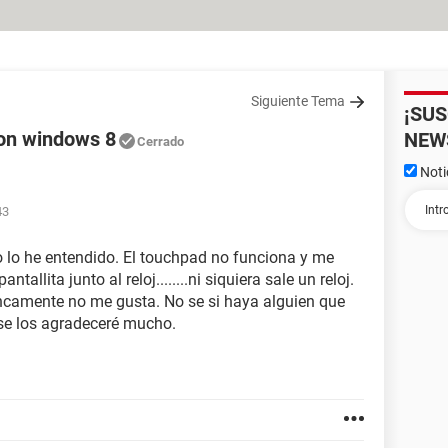
Siguiente Tema
¡SU
on windows 8
NEW
Cerrado
Noti
43
 lo he entendido. El touchpad no funciona y me
llita junto al reloj........ni siquiera sale un reloj.
rancamente no me gusta. No se si haya alguien que
..se los agradeceré mucho.