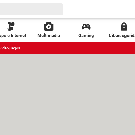
ps e Internet
Multimedia
Gaming
Cibersegurid
Videojuegos