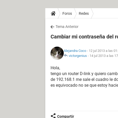
Foros
Redes
Tema Anterior
Cambiar mi contraseña del r
Alejandra Coco
- 12 jul 2013 a las 01
victorgenius
-
14 jul 2013 a las 1
Hola,
tengo un router D-link y quiero camb
de 192.168.1 me sale el cuadro le d
es equivocado no se que estoy haci
Compartir