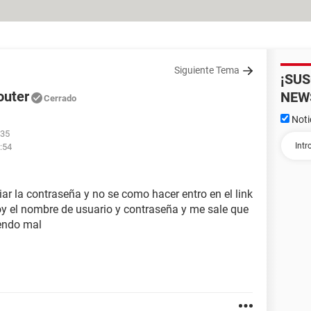
Siguiente Tema
¡SU
outer
NEW
Cerrado
Noti
:35
7:54
iar la contraseña y no se como hacer entro en el link
oy el nombre de usuario y contraseña y me sale que
endo mal