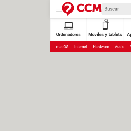
Ordenadores
Móviles y tablets
Ap
macOS
Internet
Hardware
Audio