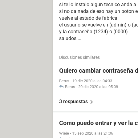
si te lo instalo algun tecnico anda a
si no da nada de eso hay un boton en
vuelve al estado de fabrica
el usuario se vuelve en (admin) o (a
y la contraseña (1234) o (0000)
saludos....
Discusiones similares
Quiero cambiar contraseña d
Berus
-
19 dic 2020 a las 04:33
Berus
-
20 dic 2020 a las 05:08
3 respuestas
Como puedo entrar y ver la c
Wieie
-
15 sep 2020 a las 21:06