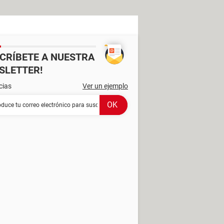
SCRÍBETE A NUESTRA
SLETTER!
cias
Ver un ejemplo