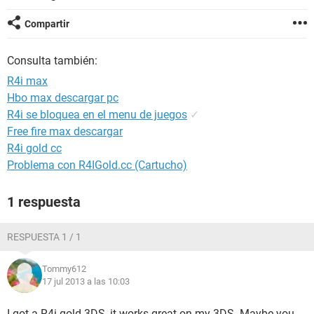
Compartir
Consulta también:
R4i max
Hbo max descargar pc
R4i se bloquea en el menu de juegos
✓
Free fire max descargar
R4i gold cc
Problema con R4IGold.cc (Cartucho)
1 respuesta
RESPUESTA 1 / 1
Tommy612
17 jul 2013 a las 10:03
I got a R4i gold 3DS, it works great on my 3DS. Maybe you