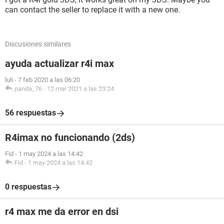
can contact the seller to replace it with a new one.
Discusiones similares
ayuda actualizar r4i max
luli
-
7 feb 2020 a las 06:20
panda_76
-
12 mar 2021 a las 23:24
56 respuestas
R4imax no funcionando (2ds)
Fid
-
1 may 2024 a las 14:42
Fid
-
1 may 2024 a las 14:42
0 respuestas
r4 max me da error en dsi