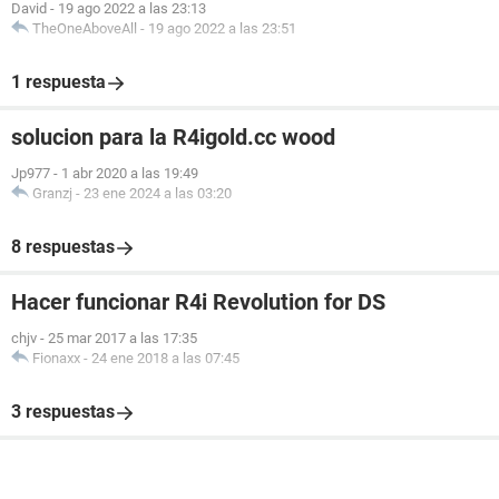
David
-
19 ago 2022 a las 23:13
TheOneAboveAll
-
19 ago 2022 a las 23:51
1 respuesta
solucion para la R4igold.cc wood
Jp977
-
1 abr 2020 a las 19:49
Granzj
-
23 ene 2024 a las 03:20
8 respuestas
Hacer funcionar R4i Revolution for DS
chjv
-
25 mar 2017 a las 17:35
Fionaxx
-
24 ene 2018 a las 07:45
3 respuestas