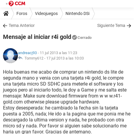
Foros
Videojuegos
Nintendo DSi
Tema Anterior
Siguiente Tema
Mensaje al iniciar r4i gold
Cerrado
andreacj93
- 11 jul 2013 a las 11:23
Tommy612 -
17 jul 2013 a las 10:03
Hola buenas me acabo de comprar un nintendo ds lite de
segunda mano y venia con una tarjeta r4i gold, le compre
una tarjeta micro SD SDHC para meterle el software y los
juegos pero al iniciarlo todo, le doy a Game y me salta este
mensaje: Make sure download firmware from w w w.r41-
gold.com otherwise please upgrade hardware.
Estoy desesperada: he cambiado la fecha sin la tarjeta
puesta a 2005, nada; He ido a la pagina que me ponia me he
descargado la ultima version y nada, he probado con otra
micro sd y nada. Por favor si alguien sabe solucionarlo me
haria un gran favor. Gracias de antemano.