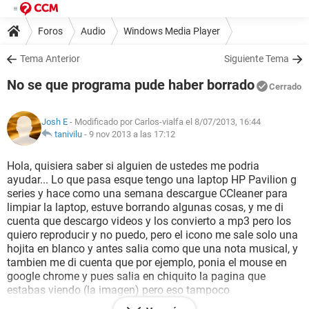
Foros
Audio
Windows Media Player
Tema Anterior
Siguiente Tema
No se que programa pude haber borrado
Cerrado
Josh E
- Modificado por Carlos-vialfa el 8/07/2013, 16:44
tanivilu
-
9 nov 2013 a las 17:12
Hola, quisiera saber si alguien de ustedes me podria
ayudar... Lo que pasa esque tengo una laptop HP Pavilion g
series y hace como una semana descargue CCleaner para
limpiar la laptop, estuve borrando algunas cosas, y me di
cuenta que descargo videos y los convierto a mp3 pero los
quiero reproducir y no puedo, pero el icono me sale solo una
hojita en blanco y antes salia como que una nota musical, y
tambien me di cuenta que por ejemplo, ponia el mouse en
google chrome y pues salia en chiquito la pagina que
estabas viendo (la imagen) pero eso tampoco
Alguien sabe que archivo borre y como lo puedo solucionar?