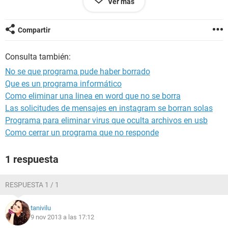
Ver más
Gracias
Pdt: los archivos de musica y videos que tenia antes de
hacer eso si se pueden reproducir de forma normal
Compartir
Consulta también:
No se que programa pude haber borrado
Que es un programa informático
Como eliminar una linea en word que no se borra
Las solicitudes de mensajes en instagram se borran solas
Programa para eliminar virus que oculta archivos en usb
Como cerrar un programa que no responde
1 respuesta
RESPUESTA 1 / 1
tanivilu
9 nov 2013 a las 17:12