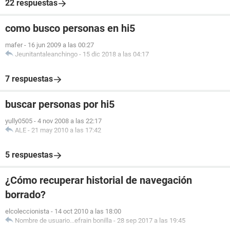
22 respuestas
como busco personas en hi5
mafer
-
16 jun 2009 a las 00:27
Jeunitantaleanchingo
-
15 dic 2018 a las 04:17
7 respuestas
buscar personas por hi5
yully0505
-
4 nov 2008 a las 22:17
ALE
-
21 may 2010 a las 17:42
5 respuestas
¿Cómo recuperar historial de navegación
borrado?
elcoleccionista
-
14 oct 2010 a las 18:00
Nombre de usuario...efrain bonilla
-
28 sep 2017 a las 19:45