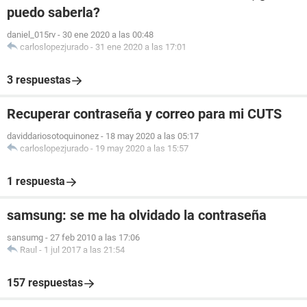
puedo saberla?
daniel_015rv
-
30 ene 2020 a las 00:48
carloslopezjurado
-
31 ene 2020 a las 17:01
3 respuestas
Recuperar contraseña y correo para mi CUTS
daviddariosotoquinonez
-
18 may 2020 a las 05:17
carloslopezjurado
-
19 may 2020 a las 15:57
1 respuesta
samsung: se me ha olvidado la contraseña
sansumg
-
27 feb 2010 a las 17:06
Raul
-
1 jul 2017 a las 21:54
157 respuestas