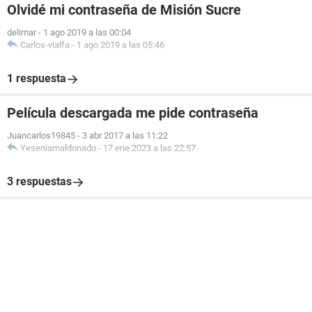
Olvidé mi contraseña de Misión Sucre
delimar
-
1 ago 2019 a las 00:04
Carlos-vialfa
-
1 ago 2019 a las 05:46
1 respuesta
Película descargada me pide contraseña
Juancarlos19845
-
3 abr 2017 a las 11:22
Yeseniamaldonado
-
17 ene 2023 a las 22:57
3 respuestas