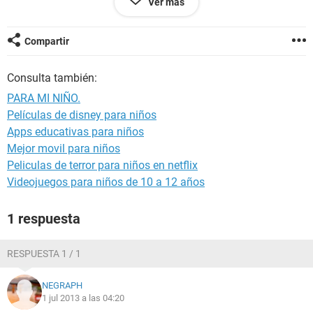
Ver más
prolonga la visita para ver à un medico, mi hijo esta enfermo
o constipado necesito por favor un consejo ya que estoy en
una situacion dificil al ver à mi niño enfermo, Agradezco y
Compartir
valoraré muchisimo su ayuda. Gracias.
Consulta también:
PARA MI NIÑO.
Películas de disney para niños
Apps educativas para niños
Mejor movil para niños
Peliculas de terror para niños en netflix
Videojuegos para niños de 10 a 12 años
1 respuesta
RESPUESTA 1 / 1
NEGRAPH
1 jul 2013 a las 04:20