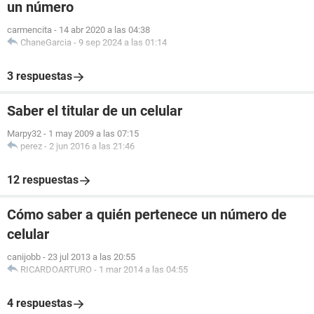
un número
carmencita
-
14 abr 2020 a las 04:38
ChaneGarcia
-
9 sep 2024 a las 01:14
3 respuestas
Saber el titular de un celular
Marpy32
-
1 may 2009 a las 07:15
perez
-
2 jun 2016 a las 21:46
12 respuestas
Cómo saber a quién pertenece un número de
celular
canijobb
-
23 jul 2013 a las 20:55
RICARDOARTURO
-
1 mar 2014 a las 04:55
4 respuestas