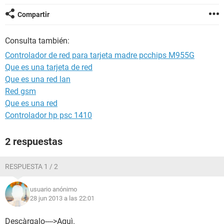
Compartir
Consulta también:
Controlador de red para tarjeta madre pcchips M955G
Que es una tarjeta de red
Que es una red lan
Red gsm
Que es una red
Controlador hp psc 1410
2 respuestas
RESPUESTA 1 / 2
usuario anónimo
28 jun 2013 a las 22:01
Descàrgalo---->Aquì.