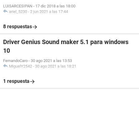
LUISARCESIPAN
-
17 dic 2018 a las 18:00
ariel_5230
-
2 jun 2021 a las 17:44
8 respuestas
Driver Genius Sound maker 5.1 para windows
10
FernandoCaro
-
30 ago 2021 a las 13:53
MiguelY2542
-
30 ago 2021 a las 18:21
1 respuesta