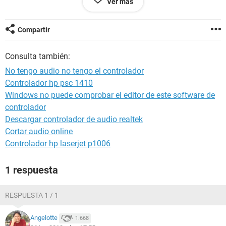
Ver más
Sistema operativo Microsoft Windows XP Professional
5.1.2600 (WinXP RTM)
Fecha 2013-06-25
Compartir
Hora 19:28
Consulta también:
--------[ Resumen ]------------------------------------------------------------------------------
No tengo audio no tengo el controlador
-----------------------
Controlador hp psc 1410
Windows no puede comprobar el editor de este software de
Computadora:
Tipo de computadora Monoprocesador ACPI de PC
controlador
Sistema operativo Microsoft Windows XP Professional
Descargar controlador de audio realtek
Service Pack del sistema operativo [ TRIAL VERSION ]
Cortar audio online
Internet Explorer 8.0.6001.18702 (IE 8.0)
Controlador hp laserjet p1006
DirectX 4.09.00.0904 (DirectX 9.0c)
Nombre de la computadora CARLOS-59C466E4
Nombre de usuario Administrador
1 respuesta
Dominio de inicio de sesión [ TRIAL VERSION ]
Fecha / Hora 2013-06-25 / 19:28
RESPUESTA 1 / 1
Motherboard:
Tipo de CPU Intel Pentium 4 516, 2933 MHz (22 x 133)
Angelotte
1.668