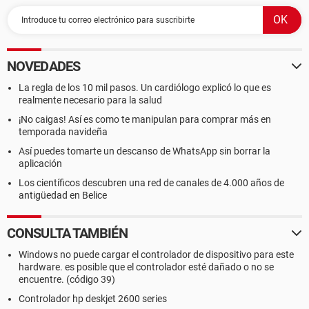
Dirección IP primaria [ TRIAL VERSION ]
Dirección MAC primaria 00-E0-4C-E4-BF-44
Placa de red Realtek RTL8139/810x Family Fast Ethernet
NIC
Placa de red WAN (PPP/SLIP) Interface (10.1 [ TRIAL
NOVEDADES
VERSION ])
Módem ZTE Proprietary USB Modem
La regla de los 10 mil pasos. Un cardiólogo explicó lo que es
realmente necesario para la salud
Periféricos:
¡No caigas! Así es como te manipulan para comprar más en
Impresora Canon iP1300
temporada navideña
Impresora Microsoft Office Document Image Writer
Así puedes tomarte un descanso de WhatsApp sin borrar la
Controlador USB1 VIA VT8237 USB Universal Host Controller
aplicación
Controlador USB1 VIA VT8237 USB Universal Host Controller
Los científicos descubren una red de canales de 4.000 años de
Controlador USB1 VIA VT8237 USB Universal Host Controller
antigüedad en Belice
Controlador USB1 VIA VT8237 USB Universal Host Controller
Controlador USB2 VIA VT8237 USB 2.0 Enhanced Host
Controller
CONSULTA TAMBIÉN
Dispositivo USB Dispositivo compuesto USB
Dispositivo USB Dispositivo de almacenamiento masivo
Windows no puede cargar el controlador de dispositivo para este
USB
hardware. es posible que el controlador esté dañado o no se
encuentre. (código 39)
Dispositivo USB Dispositivo de almacenamiento masivo
USB
Controlador hp deskjet 2600 series