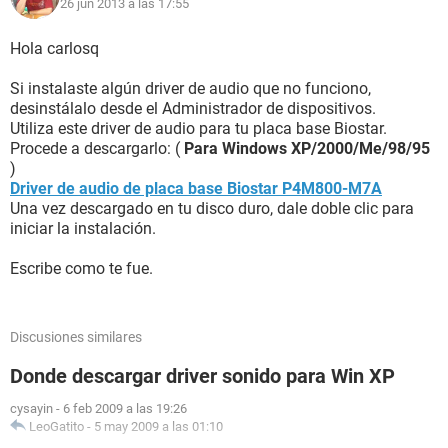
Nombre del motherboard Biostar P4M800-M7A (3 PCI, 1 AGP,
26 jun 2013 a las 17:55
1 CNR, 2 DDR DIMM, Audio, Video, LAN)
Chipset del motherboard VIA P4M800 CE
Hola carlosq
Memoria del sistema [ TRIAL VERSION ]
DIMM1: Nanya M2U51264DS88B1G-5T 512 MB PC3200
Si instalaste algún driver de audio que no funciono,
DDR SDRAM (3.0-3-3-8 @ 200 MHz) (2.5-3-3-7 @ 166 MHz)
desinstálalo desde el Administrador de dispositivos.
DIMM2: Nanya M2U51264DS88B1G-5T [ TRIAL VERSION ]
Utiliza este driver de audio para tu placa base Biostar.
Tipo de BIOS Award (09/05/05)
Procede a descargarlo: (
Para Windows XP/2000/Me/98/95
Puerto de comunicación Puerto de comunicaciones (COM1)
)
Puerto de comunicación ZTE Diagnostics Interface (COM3)
Driver de audio de placa base Biostar P4M800-M7A
Puerto de comunicación ZTE NMEA Device (COM4)
Una vez descargado en tu disco duro, dale doble clic para
Puerto de comunicación Puerto de impresora (LPT1)
iniciar la instalación.
Monitor:
Escribe como te fue.
Placa de video VIA/S3G UniChrome Pro
Aceleradora 3D VIA/S3G UniChrome Pro
Discusiones similares
Multimedia:
Placa de sonido Realtek ALC655 @ VIA AC'97 Enhanced
Donde descargar driver sonido para Win XP
Audio Controller
cysayin
-
6 feb 2009 a las 19:26
Almacenamiento:
LeoGatito
-
5 may 2009 a las 01:10
Controlador IDE Controladora IDE principal de bus VIA