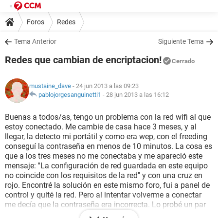
Foros
Redes
Tema Anterior
Siguiente Tema
Redes que cambian de encriptacion!
Cerrado
mustaine_dave
- 24 jun 2013 a las 09:23
pablojorgesanguinetti1
-
28 jun 2013 a las 16:12
Buenas a todos/as, tengo un problema con la red wifi al que
estoy conectado. Me cambie de casa hace 3 meses, y al
llegar, la detecto mi portátil y como era wep, con el freeding
conseguí la contraseña en menos de 10 minutos. La cosa es
que a los tres meses no me conectaba y me apareció este
mensaje: ''La configuración de red guardada en este equipo
no coincide con los requisitos de la red'' y con una cruz en
rojo. Encontré la solución en este mismo foro, fui a panel de
control y quité la red. Pero al intentar volverme a conectar
me decía que la contraseña era incorrecta. Lo probé un par
de veces y me dije: ''Bueno, pues usaré wifislax otra vez'' y