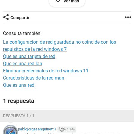
Ver más
cuando hago un escaneo de las redes con minidwep y me
aparece esa red como WPA2. Y me quedé en blanco. Intente
sacarla con minidwep y me daba error. Alguien sabe que
Compartir
puede ser?
Consulta también:
La configuracion de red guardada no coincide con los
requisitos de la red windows 7
Que es una tarjeta de red
Que es una red lan
Eliminar credenciales de red windows 11
Caracteristicas de la red man
Que es una red
1 respuesta
RESPUESTA 1 / 1
pablojorgesanguinetti1
1.446