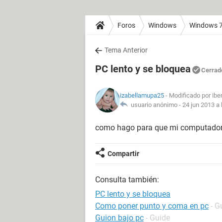
Foros
Windows
Windows 
Tema Anterior
PC lento y se bloquea
Cerrad
izabellamupa25
- Modificado por ibe
usuario anónimo -
24 jun 2013 a 
como hago para que mi computador p
Compartir
Consulta también:
PC lento y se bloquea
Como poner punto y coma en pc
- G
Guion bajo pc
- Guide