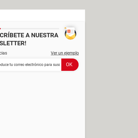
SCRÍBETE A NUESTRA
SLETTER!
cias
Ver un ejemplo