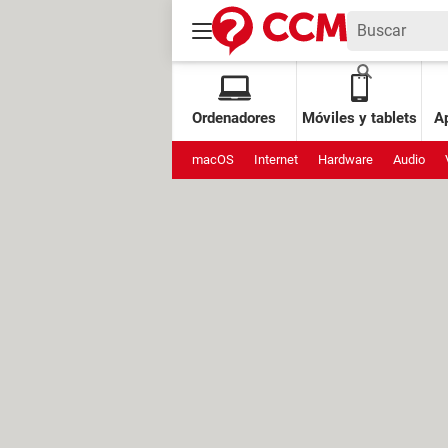
Ordenadores
Móviles y tablets
Ap
macOS
Internet
Hardware
Audio