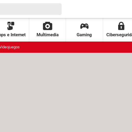
ps e Internet
Multimedia
Gaming
Cibersegurid
Videojuegos