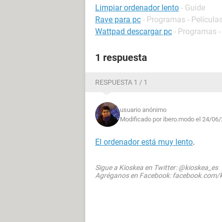
Limpiar ordenador lento
- Guide
Rave para pc
- Programas - Películas
Wattpad descargar pc
- Programas -
1 respuesta
RESPUESTA 1 / 1
usuario anónimo
Modificado por ibero.modo el 24/06/
El ordenador está muy lento
.
Sigue a Kioskea en Twitter: @kioskea_es
Agréganos en Facebook: facebook.com/k