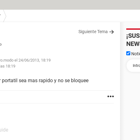
7
Siguiente Tema
¡SU
NEW
o
Noti
ro.modo el 24/06/2013, 18:19
las 18:19
ortatil sea mas rapido y no se bloquee
uide