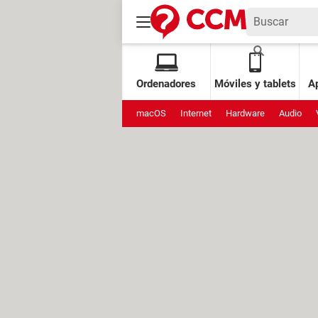
Ordenadores
Móviles y tablets
Ap
macOS
Internet
Hardware
Audio