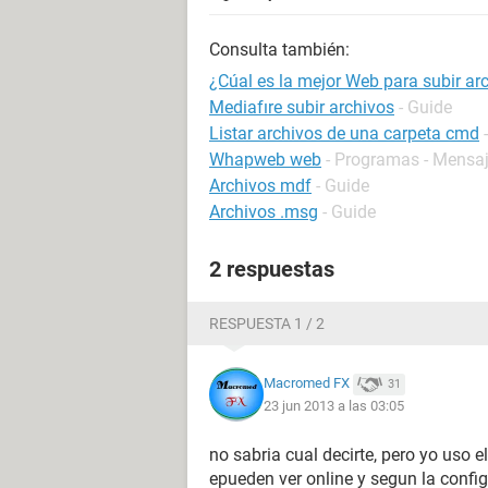
Consulta también:
¿Cúal es la mejor Web para subir ar
Mediafıre subir archivos
- Guide
Listar archivos de una carpeta cmd
Whapweb web
- Programas - Mensaj
Archivos mdf
- Guide
Archivos .msg
- Guide
2 respuestas
RESPUESTA 1 / 2
Macromed FX
31
23 jun 2013 a las 03:05
no sabria cual decirte, pero yo uso el
epueden ver online y segun la confi