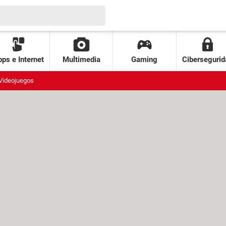
ps e Internet
Multimedia
Gaming
Cibersegurid
Videojuegos