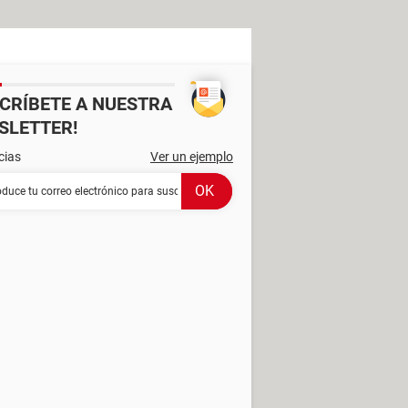
SCRÍBETE A NUESTRA
SLETTER!
cias
Ver un ejemplo