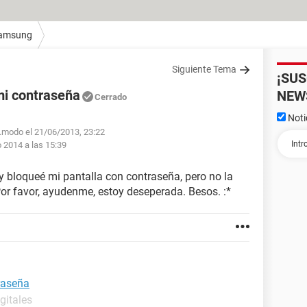
amsung
Siguiente Tema
¡SU
mi contraseña
NEW
Cerrado
Noti
o.modo el 21/06/2013, 23:22
 2014 a las 15:39
 bloqueé mi pantalla con contraseña, pero no la
 Por favor, ayudenme, estoy deseperada. Besos. :*
raseña
gitales