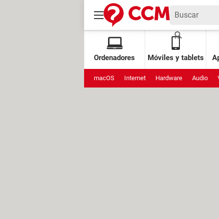
Ordenadores
Móviles y tablets
Ap
macOS
Internet
Hardware
Audio