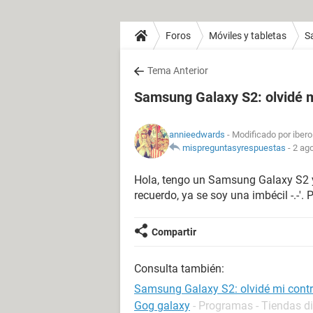
Foros
Móviles y tabletas
S
Tema Anterior
Samsung Galaxy S2: olvidé 
annieedwards
- Modificado por iber
mispreguntasyrespuestas
-
2 ago
Hola, tengo un Samsung Galaxy S2 y
recuerdo, ya se soy una imbécil -.-'.
Compartir
Consulta también:
Samsung Galaxy S2: olvidé mi cont
Gog galaxy
- Programas - Tiendas di