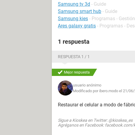
Samsung tv 3d
- Guide
Samsung smart hub
- Guide
Samsung kies
- Programas - Gestión
Ares galaxy gratis
- Programas - Des
1 respuesta
RESPUESTA 1 / 1
Mejor respuesta
usuario anónimo
Modificado por ibero.modo el 21/06/
Restaurar el celular a modo de fábric
Sigue a Kioskea en Twitter: @kioskea_es
Agréganos en Facebook: facebook.com/k