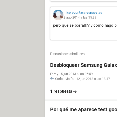
mispreguntasyrespuestas
2 ago 2014 a las 15:39
pero que se borra!!?? y como hago pa
Discusiones similares
Desbloquear Samsung Galaxy
F***y
-
5 jun 2013 a las 06:59
Carlos-vialfa
-
12 jun 2013 a las 18:47
1 respuesta
Por qué me aparece test goo