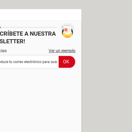
SCRÍBETE A NUESTRA
SLETTER!
cias
Ver un ejemplo