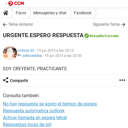
Foros
Mensajerías y chat
Facebook
Tema Anterior
Siguiente Tema
URGENTE.ESPERO RESPUESTA
Resuelto
/Cerrado
cristina 53
- 19 jun 2013 a las 20:12
adricordoba
-
19 jun 2013 a las 20:30
SOY CREYENTE, PRACTICANTE.
Compartir
Consulta también:
No hay respuesta se agoto el tiempo de espera
Respuesta automatica outlook
Activar llamada en espera telcel
Respuestas locas de siri