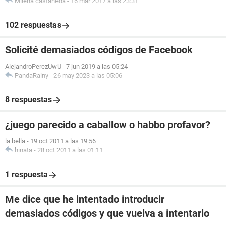
Milena castaneda
-
16 mar 2017 a las 23:31
102 respuestas
Solicité demasiados códigos de Facebook
AlejandroPerezUwU
-
7 jun 2019 a las 05:24
PandaRainy
-
26 may 2023 a las 05:06
8 respuestas
¿juego parecido a caballow o habbo profavor?
la bella
-
19 oct 2011 a las 19:56
hinata
-
28 oct 2011 a las 01:11
1 respuesta
Me dice que he intentado introducir
demasiados códigos y que vuelva a intentarlo