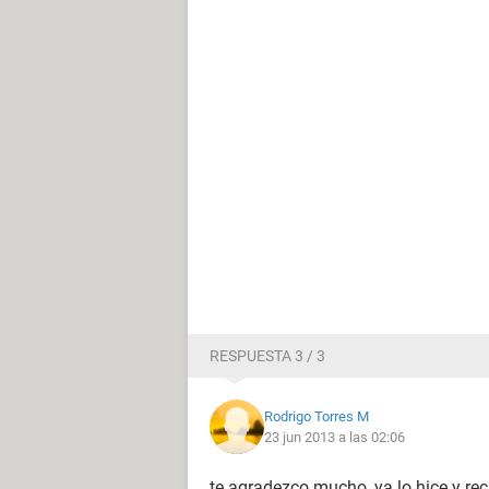
RESPUESTA 3 / 3
Rodrigo Torres M
23 jun 2013 a las 02:06
te agradezco mucho, ya lo hice y rec