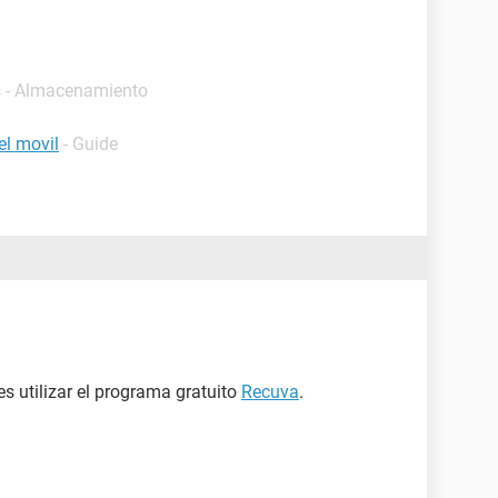
s - Almacenamiento
el movil
- Guide
s utilizar el programa gratuito
Recuva
.