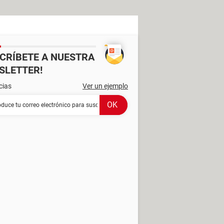
SCRÍBETE A NUESTRA
SLETTER!
cias
Ver un ejemplo