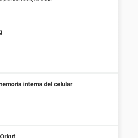
g
emoria interna del celular
 Orkut