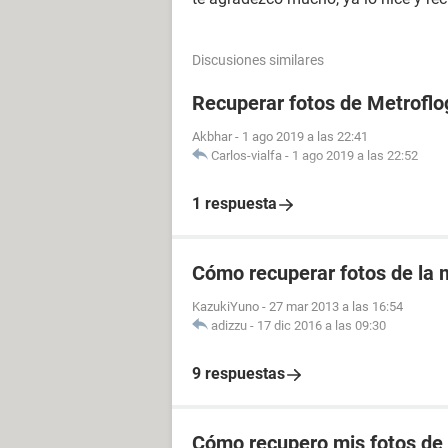
Discusiones similares
Recuperar fotos de Metroflo
Akbhar
-
1 ago 2019 a las 22:41
Carlos-vialfa
-
1 ago 2019 a las 22:52
1 respuesta
Cómo recuperar fotos de la m
KazukiYuno
-
27 mar 2013 a las 16:54
adizzu
-
17 dic 2016 a las 09:30
9 respuestas
Cómo recupero mis fotos de