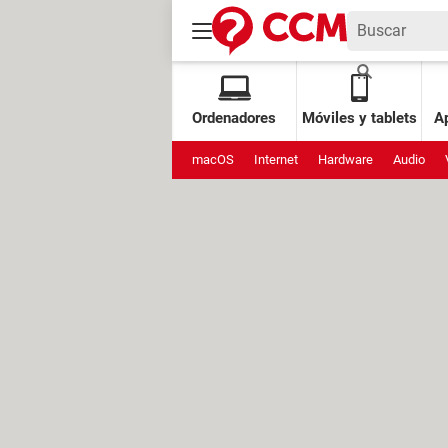
Ordenadores
Móviles y tablets
Ap
macOS
Internet
Hardware
Audio