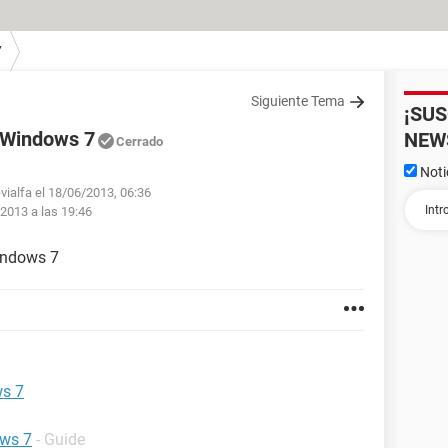
7
Siguiente Tema
¡SU
n Windows 7
NEW
Cerrado
Noti
vialfa el 18/06/2013, 06:36
 2013 a las 19:46
indows 7
ws 7
ows 7
- Guide