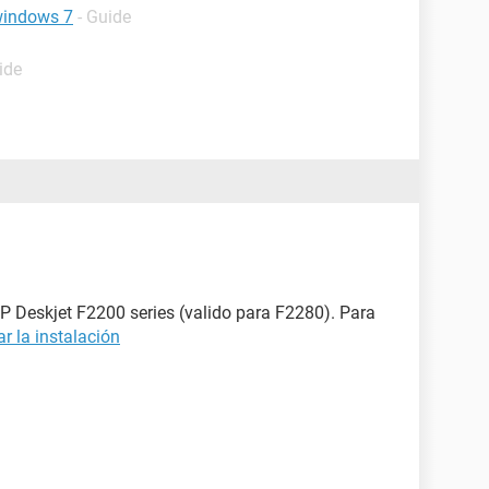
 windows 7
- Guide
ide
HP Deskjet F2200 series (valido para F2280). Para
ar la instalación