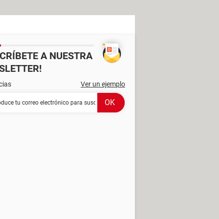
SCRÍBETE A NUESTRA
SLETTER!
cias
Ver un ejemplo