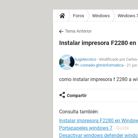
Foros
Windows
Windows 
Tema Anterior
Instalar impresora F2280 e
hugotecnico
- Modificado por Carlos-
conrado-ghminformatica
-
21 jun
como instalar impresora f 2280 a w
Compartir
Consulta también:
Instalar impresora F2280 en Windo
Portapapeles windows 7
- Guide
Desactivar windows defender wind