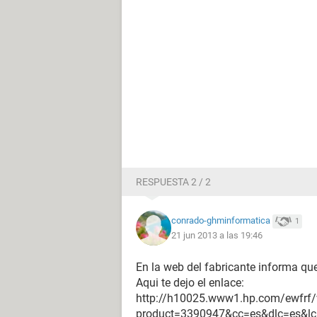
RESPUESTA 2 / 2
conrado-ghminformatica
1
21 jun 2013 a las 19:46
En la web del fabricante informa q
Aqui te dejo el enlace:
http://h10025.www1.hp.com/ewfrf/
product=3390947&cc=es&dlc=es&lc=