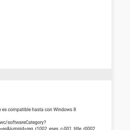
ue es compatible hasta con Windows 8
wc/softwareCategory?
es&jumpid=reg_r1002_eses_c-001_title_r0002