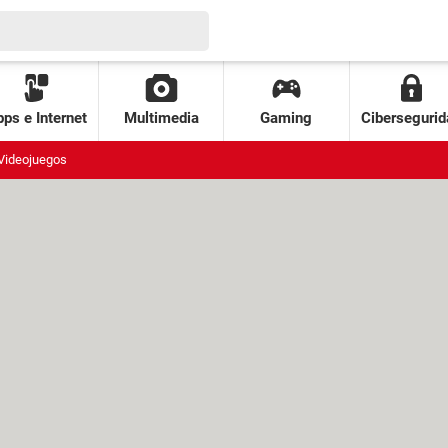
ps e Internet
Multimedia
Gaming
Cibersegurid
Videojuegos