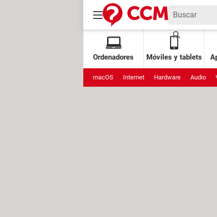
Ordenadores
Móviles y tablets
Ap
macOS
Internet
Hardware
Audio