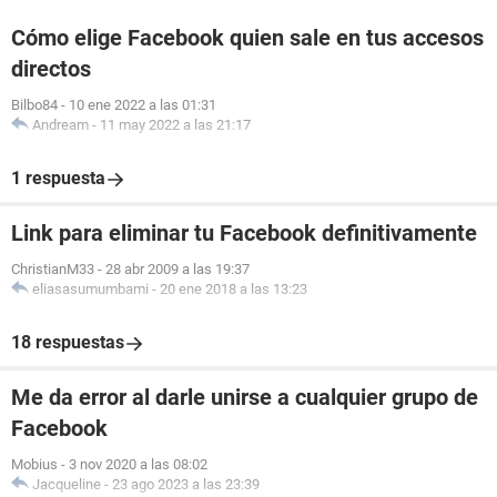
Cómo elige Facebook quien sale en tus accesos
directos
Bilbo84
-
10 ene 2022 a las 01:31
Andream
-
11 may 2022 a las 21:17
1 respuesta
Link para eliminar tu Facebook definitivamente
ChristianM33
-
28 abr 2009 a las 19:37
eliasasumumbami
-
20 ene 2018 a las 13:23
18 respuestas
Me da error al darle unirse a cualquier grupo de
Facebook
Mobius
-
3 nov 2020 a las 08:02
Jacqueline
-
23 ago 2023 a las 23:39