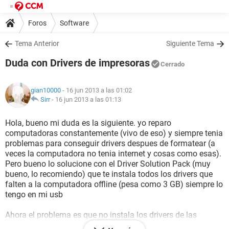
Foros
Software
Tema Anterior
Siguiente Tema
Duda con Drivers de impresoras
Cerrado
gian10000
- 16 jun 2013 a las 01:02
Sirr
-
16 jun 2013 a las 01:13
Hola, bueno mi duda es la siguiente. yo reparo
computadoras constantemente (vivo de eso) y siempre tenia
problemas para conseguir drivers despues de formatear (a
veces la computadora no tenia internet y cosas como esas).
Pero bueno lo solucione con el Driver Solution Pack (muy
bueno, lo recomiendo) que te instala todos los drivers que
falten a la computadora offline (pesa como 3 GB) siempre lo
tengo en mi usb
Ahora el problema es que no instala los drivers de las
impresoras, instala todo (drivers de video, de sonido, de red,