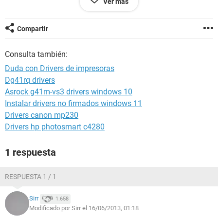
Ver más
etc.)
Yo quisiera saber si alguien conoce un programa tipo Driver
Compartir
Solution Pack pero que instale drivers de impresoras en
general sea cual sea la marca y modelo
Consulta también:
Duda con Drivers de impresoras
Dg41rq drivers
Asrock g41m-vs3 drivers windows 10
Instalar drivers no firmados windows 11
Drivers canon mp230
Drivers hp photosmart c4280
1 respuesta
RESPUESTA 1 / 1
Sirr
1.658
Modificado por Sirr el 16/06/2013, 01:18