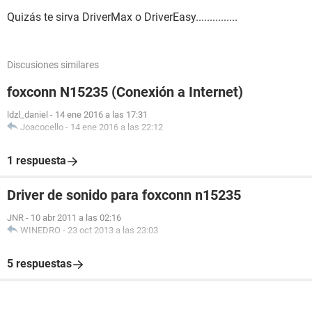
Quizás te sirva DriverMax o DriverEasy...............
Discusiones similares
foxconn N15235 (Conexión a Internet)
ldzl_daniel
-
14 ene 2016 a las 17:31
Joacocello
-
14 ene 2016 a las 22:12
1 respuesta
Driver de sonido para foxconn n15235
JNR
-
10 abr 2011 a las 02:16
WINEDRO
-
23 oct 2013 a las 23:03
5 respuestas