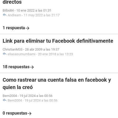
directos
Bilbo84
-
10 ene 2022 a las 01:31
Andream
-
11 may 2022 a las 21:17
1 respuesta
Link para eliminar tu Facebook definitivamente
ChristianM33
-
28 abr 2009 a las 19:37
eliasasumumbami
-
20 ene 2018 a las 13:23
18 respuestas
Como rastrear una cuenta falsa en facebook y
quien la creó
Bem2004
-
19 jul 2024 a las 00:56
Bem2004
-
19 jul 2024 a las 00:56
0 respuestas