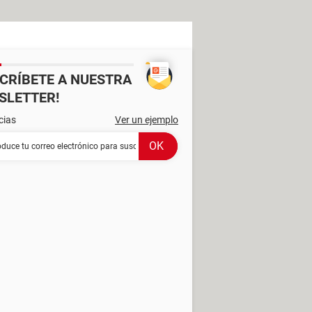
SCRÍBETE A NUESTRA
SLETTER!
cias
Ver un ejemplo