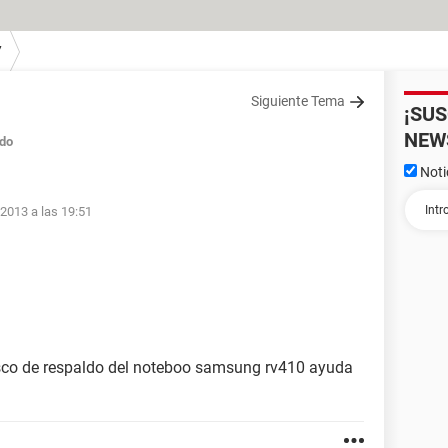
7
Siguiente Tema
¡SU
NEW
do
Noti
 2013 a las 19:51
sco de respaldo del noteboo samsung rv410 ayuda