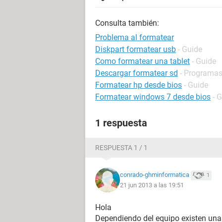
Consulta también:
Problema al formatear
Diskpart formatear usb
- Guide
Como formatear una tablet
- Guide
Descargar formatear sd
- Programa
Formatear hp desde bios
- Guide
Formatear windows 7 desde bios
- 
1 respuesta
RESPUESTA 1 / 1
conrado-ghminformatica
1
21 jun 2013 a las 19:51
Hola
Dependiendo del equipo existen unas 