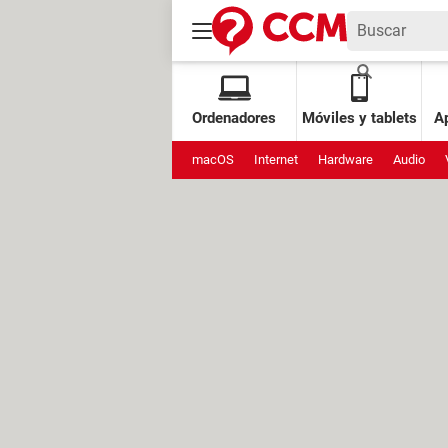
Ordenadores
Móviles y tablets
Ap
macOS
Internet
Hardware
Audio