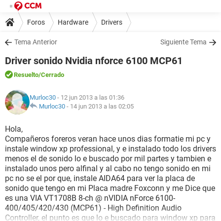
Foros
Hardware
Drivers
Tema Anterior
Siguiente Tema
Driver sonido Nvidia nforce 6100 MCP61
Resuelto
/Cerrado
Murloc30
- 12 jun 2013 a las 01:36
Murloc30
-
14 jun 2013 a las 02:05
Hola,
Compañeros foreros veran hace unos dias formatie mi pc y
instale window xp professional, y e instalado todo los drivers
menos el de sonido lo e buscado por mil partes y tambien e
instalado unos pero alfinal y al cabo no tengo sonido en mi
pc no se el por que, instale AIDA64 para ver la placa de
sonido que tengo en mi Placa madre Foxconn y me Dice que
es una VIA VT1708B 8-ch @ nVIDIA nForce 6100-
400/405/420/430 (MCP61) - High Definition Audio
Controller, el punto es que lo e buscado para window xp para