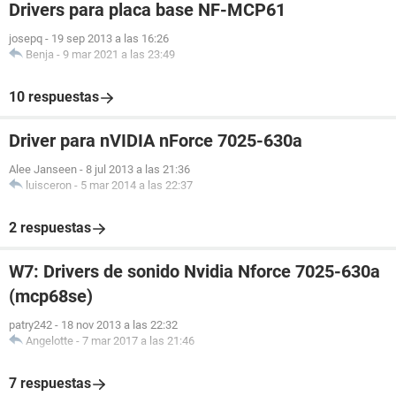
Drivers para placa base NF-MCP61
josepq
-
19 sep 2013 a las 16:26
Benja
-
9 mar 2021 a las 23:49
10 respuestas
Driver para nVIDIA nForce 7025-630a
Alee Janseen
-
8 jul 2013 a las 21:36
luisceron
-
5 mar 2014 a las 22:37
2 respuestas
W7: Drivers de sonido Nvidia Nforce 7025-630a
(mcp68se)
patry242
-
18 nov 2013 a las 22:32
Angelotte
-
7 mar 2017 a las 21:46
7 respuestas