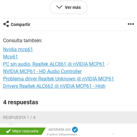
tener sonido y no lo encuentro algien que me ayude con esto
Ver más
porfavor !
Compartir
Consulta también:
Nvidia mcp61
Mcp61
PC sin audio, Realtek ALC861 @ nVIDIA MCP61
✓
NVIDIA MCP61 - HD Audio Controller
Problema driver Realtek Unknown @ nVIDIA MCP61
Drivers Realtek ALC662 @ nVIDIA MCP61 - High
4 respuestas
RESPUESTA 1 / 4
aprobada por
Mejor respuesta
Carlos Villagómez