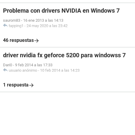
Problema con drivers NVIDIA en Windows 7
saurom83
-
16 ene 2013 a las 14:13
tapping1
-
24 may 2020 a las 23:42
46 respuestas
driver nvidia fx geforce 5200 para windowss 7
Dari0
-
9 feb 2014 a las 17:33
usuario anónimo
-
10 feb 2014 a las 14:23
1 respuesta