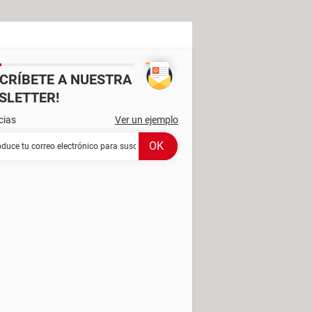
SCRÍBETE A NUESTRA
SLETTER!
cias
Ver un ejemplo