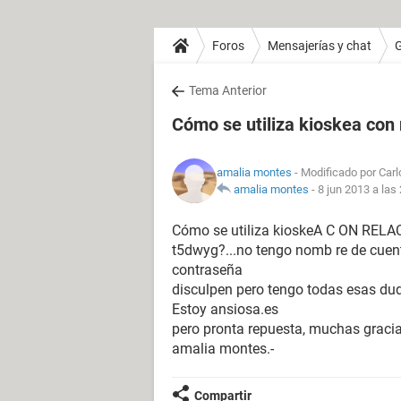
Foros
Mensajerías y chat
Tema Anterior
Cómo se utiliza kioskea con 
amalia montes
- Modificado por Carl
amalia montes
-
8 jun 2013 a las
Cómo se utiliza kioskeA C ON RELAC
t5dwyg?...no tengo nomb re de cuenta
contraseña
disculpen pero tengo todas esas dud
Estoy ansiosa.es
pero pronta repuesta, muchas graci
amalia montes.-
Compartir