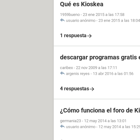
Qué es Kioskea
1959bueno
-
23 ene 2015 a las 17:58
usuario anónimo
-
23 ene 2015 a las 18:04
1 respuesta
descargar programas gratis 
caribex
-
22 nov 2009 a las 17:11
argenis reyes
-
13 abr 2016 a las 01:56
4 respuestas
¿Cómo funciona el foro de K
germania23
-
12 may 2014 a las 13:01
usuario anónimo
-
12 may 2014 a las 15:2