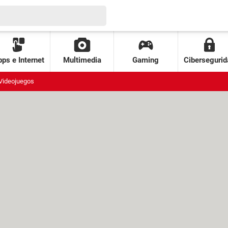
ps e Internet
Multimedia
Gaming
Cibersegurid
Videojuegos