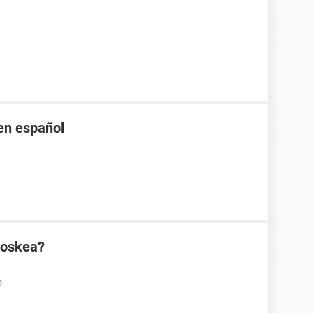
en español
ioskea?
9