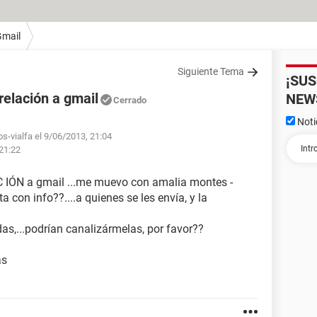
Gmail
Siguiente Tema
¡SU
relación a gmail
NEW
Cerrado
Noti
os-vialfa el 9/06/2013, 21:04
 21:22
 IÓN a gmail ...me muevo con amalia montes -
 con info??....a quienes se les envía, y la
as,...podrían canalizármelas, por favor??
as