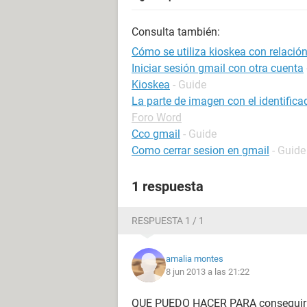
Consulta también:
Cómo se utiliza kioskea con relació
Iniciar sesión gmail con otra cuenta
Kioskea
- Guide
La parte de imagen con el identificad
Foro Word
Cco gmail
- Guide
Como cerrar sesion en gmail
- Guide
1 respuesta
RESPUESTA 1 / 1
amalia montes
8 jun 2013 a las 21:22
QUE PUEDO HACER PARA consegui