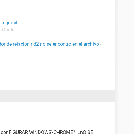
n a gmail
- Guide
or de relacion rid2 no se encontro en el archivo
-
r conFIGURAR WINDOWS\CHROME? ...nO SE