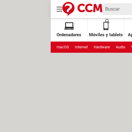
Ordenadores
Móviles y tablets
Ap
macOS
Internet
Hardware
Audio