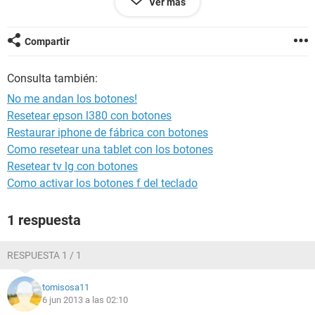
Ver más
atras desde el navegador a una pagina no puedo queda en
la misma pagina.
Compartir
Ya probe pasando el Malware Bytes y el antivirus, pero esto
sigue pasando.
Consulta también:
Desde ya les agradezco su ayuda.
No me andan los botones!
Resetear epson l380 con botones
Restaurar iphone de fábrica con botones
Como resetear una tablet con los botones
Resetear tv lg con botones
Como activar los botones f del teclado
1 respuesta
RESPUESTA 1 / 1
tomisosa11
6 jun 2013 a las 02:10