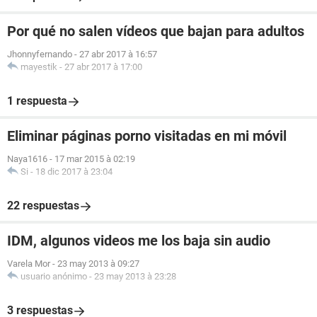
Por qué no salen vídeos que bajan para adultos
Jhonnyfernando
-
27 abr 2017 à 16:57
mayestik
-
27 abr 2017 à 17:00
1 respuesta
Eliminar páginas porno visitadas en mi móvil
Naya1616
-
17 mar 2015 à 02:19
Si
-
18 dic 2017 à 23:04
22 respuestas
IDM, algunos videos me los baja sin audio
Varela Mor
-
23 may 2013 à 09:27
usuario anónimo
-
23 may 2013 à 23:28
3 respuestas