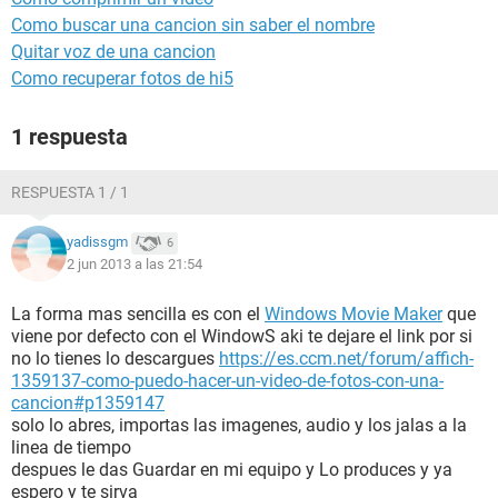
Como buscar una cancion sin saber el nombre
Quitar voz de una cancion
Como recuperar fotos de hi5
1 respuesta
RESPUESTA 1 / 1
yadissgm
6
2 jun 2013 a las 21:54
La forma mas sencilla es con el
Windows Movie Maker
que
viene por defecto con el WindowS aki te dejare el link por si
no lo tienes lo descargues
https://es.ccm.net/forum/affich-
1359137-como-puedo-hacer-un-video-de-fotos-con-una-
cancion#p1359147
solo lo abres, importas las imagenes, audio y los jalas a la
linea de tiempo
despues le das Guardar en mi equipo y Lo produces y ya
espero y te sirva