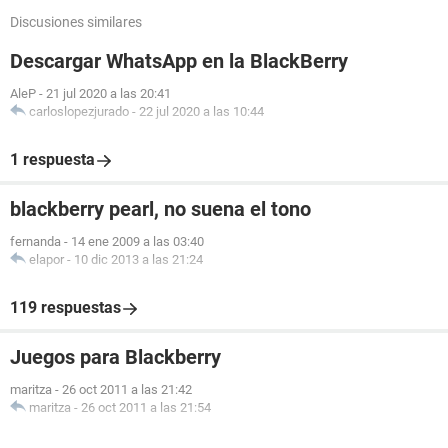
Discusiones similares
Descargar WhatsApp en la BlackBerry
AleP
-
21 jul 2020 a las 20:41
carloslopezjurado
-
22 jul 2020 a las 10:44
1 respuesta
blackberry pearl, no suena el tono
fernanda
-
14 ene 2009 a las 03:40
elapor
-
10 dic 2013 a las 21:24
119 respuestas
Juegos para Blackberry
maritza
-
26 oct 2011 a las 21:42
maritza
-
26 oct 2011 a las 21:54