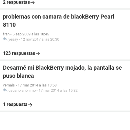
2 respuestas
problemas con camara de blackBerry Pearl
8110
fran
-
5 sep 2009 a las 18:45
yesay
-
12 nov 2017 a las 20:30
123 respuestas
Desarmé mi BlackBerry mojado, la pantalla se
puso blanca
vernals
-
17 mar 2014 a las 13:58
usuario anónimo
-
17 mar 2014 a las 15:32
1 respuesta