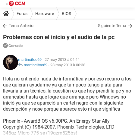
Foros
Hardware
BIOS
Tema Anterior
Siguiente Tema
Problemas con el inicio y el audio de la pc
Cerrado
martincitoo69
- 27 may 2013 à 04:44
martincitoo69
-
28 may 2013 à 00:38
Hola no entiendo nada de informática y por eso recurro a los
que quieran ayudarme ya que tampoco tengo plata para
llevarla a un técnico, la cuestión es que hoy prendí la pc y no
arrancaba hasta que logre que arranque pero Windows no
inició ya que se apareció un cartel negro con la siguiente
descripción y nose porque aparece esto ni que significa :
Phoenix - AwardBIOS v6.00PG, An Energy Star Ally
Copyright (C) 1984-2007, Phoenix Technologies, LTD
345gz Micro 775 se (19gzm525bs)