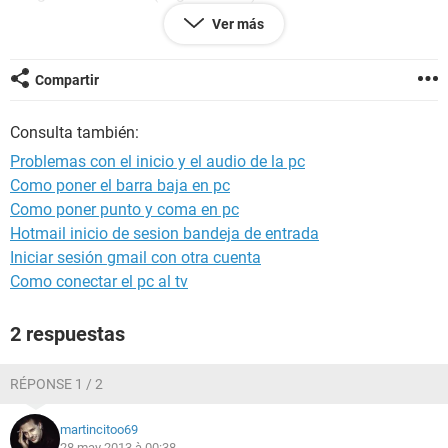
Ver más
Memory Frecuency for DDR2 533 (Dual channel mod
enable)
Compartir
IDE Channel 0 :HL-DT-ST DVD- RAM GSA-H54N 1.00
IDE Channel 0 SLAVE : NONE
Consulta también:
PRES F8 to enable sistem configuration
Problemas con el inicio y el audio de la pc
PRES F9 to select booting device after post
Como poner el barra baja en pc
PRES F1 to continue DEL to enter setup
Como poner punto y coma en pc
Hotmail inicio de sesion bandeja de entrada
Iniciar sesión gmail con otra cuenta
Como conectar el pc al tv
2 respuestas
RÉPONSE 1 / 2
martincitoo69
28 may 2013 à 00:38