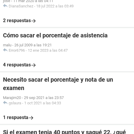
jose
-
11 mar 2020 a las 04:11
DianaSanchez
-
18 jul 2022 a las 03:49
2 respuestas
Cómo sacar el porcentaje de asistencia
malu
-
26 jul 2009 a las 19:21
Error6796
-
12 ene 2023 a las 04:47
4 respuestas
Necesito sacar el porcentaje y nota de un
examen
Marajim20
-
29 sep 2021 a las 23:57
gslaura
-
1 oct 2021 a las 04:33
1 respuesta
Si el examen tenia 40 puntos y saqué 22, ¿qué