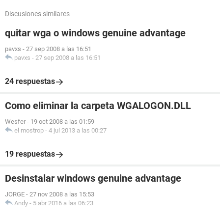
Discusiones similares
quitar wga o windows genuine advantage
pavxs
-
27 sep 2008 a las 16:51
pavxs
-
27 sep 2008 a las 16:51
24 respuestas
Como eliminar la carpeta WGALOGON.DLL
Wesfer
-
19 oct 2008 a las 01:59
el mostrop
-
4 jul 2013 a las 00:27
19 respuestas
Desinstalar windows genuine advantage
JORGE
-
27 nov 2008 a las 15:53
Andy
-
5 abr 2016 a las 06:23