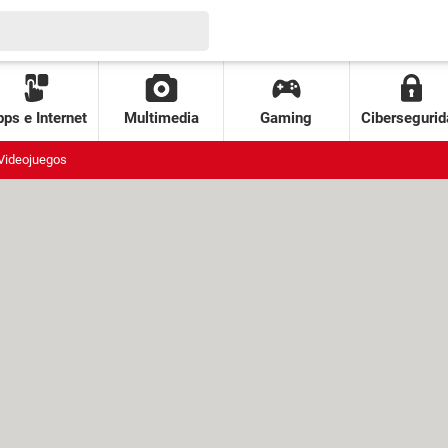
ps e Internet
Multimedia
Gaming
Cibersegurid
Videojuegos