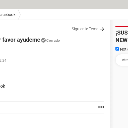
Facebook
Siguiente Tema
¡SU
r favor ayudeme
NEW
Cerrado
Noti
2:24
ook