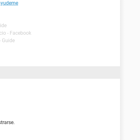
 ayudeme
ide
icio - Facebook
- Guide
trarse.