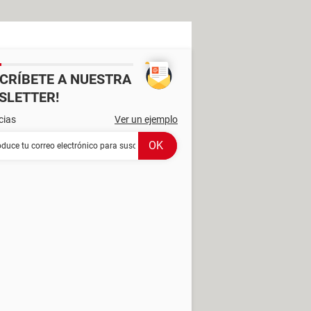
SCRÍBETE A NUESTRA
SLETTER!
cias
Ver un ejemplo