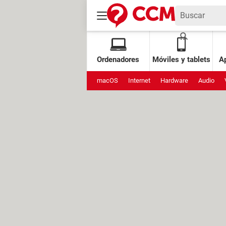
Ordenadores
Móviles y tablets
Ap
macOS
Internet
Hardware
Audio