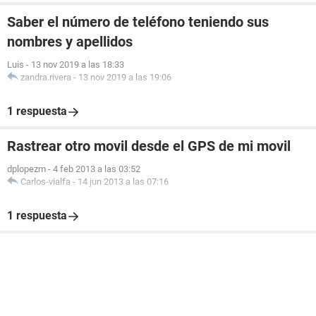
Saber el número de teléfono teniendo sus
nombres y apellidos
Luis
-
13 nov 2019 a las 18:33
zandra.rivera
-
13 nov 2019 a las 19:06
1 respuesta
Rastrear otro movil desde el GPS de mi movil
dplopezm
-
4 feb 2013 a las 03:52
Carlos-vialfa
-
14 jun 2013 a las 07:16
1 respuesta