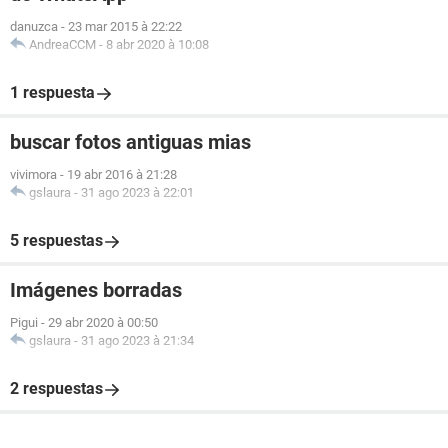
danuzca
-
23 mar 2015 à 22:22
AndreaCCM
-
8 abr 2020 à 10:08
1 respuesta
buscar fotos antiguas mias
vivimora
-
19 abr 2016 à 21:28
gslaura
-
31 ago 2023 à 22:01
5 respuestas
Imágenes borradas
Pigui
-
29 abr 2020 à 00:50
gslaura
-
31 ago 2023 à 21:34
2 respuestas