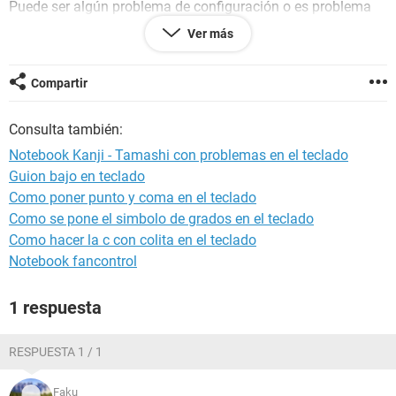
Puede ser algún problema de configuración o es problema
de hardware. Ya probé configurando españa (españa
Ver más
internacional) en el idioma del teclado.
Desde ya muchas gracias
Compartir
Consulta también:
Notebook Kanji - Tamashi con problemas en el teclado
Guion bajo en teclado
Como poner punto y coma en el teclado
Como se pone el simbolo de grados en el teclado
Como hacer la c con colita en el teclado
Notebook fancontrol
1 respuesta
RESPUESTA 1 / 1
Faku