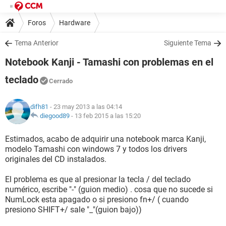
Foros
Hardware
Tema Anterior
Siguiente Tema
Notebook Kanji - Tamashi con problemas en el
teclado
Cerrado
difh81
- 23 may 2013 a las 04:14
diegood89
-
13 feb 2015 a las 15:20
Estimados, acabo de adquirir una notebook marca Kanji,
modelo Tamashi con windows 7 y todos los drivers
originales del CD instalados.
El problema es que al presionar la tecla / del teclado
numérico, escribe "-" (guion medio) . cosa que no sucede si
NumLock esta apagado o si presiono fn+/ ( cuando
presiono SHIFT+/ sale "_"(guion bajo))