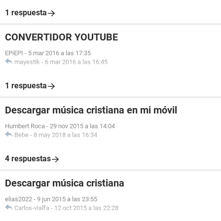
1 respuesta
CONVERTIDOR YOUTUBE
EPiEPI
-
5 mar 2016 a las 17:35
mayestik
-
6 mar 2016 a las 16:45
1 respuesta
Descargar música cristiana en mi móvil
Humbert Roca
-
29 nov 2015 a las 14:04
Bebe
-
8 may 2018 a las 16:34
4 respuestas
Descargar música cristiana
elias2022
-
9 jun 2015 a las 23:55
Carlos-vialfa
-
12 oct 2015 a las 22:28