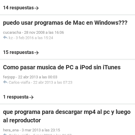
14 respuestas
puedo usar programas de Mac en Windows???
cucaracha
-
28 nov 2008 a las 16:06
kz
-
3 feb 2016 a las 15:24
15 respuestas
Como pasar musica de PC a iPod sin iTunes
ferjopp
-
22 abr 2013 a las 00:03
Carlos-vialfa
-
22 abr 2013 a las 07:23
1 respuesta
que programa para descargar mp4 al pc y luego
al reproductor
hera_ena
-
3 mar 2013 a las 23:15