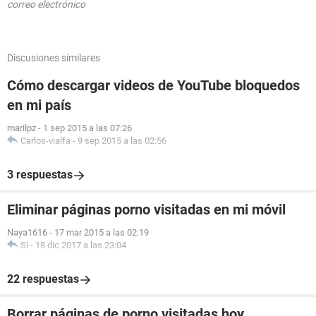
correo electrónico
Discusiones similares
Cómo descargar videos de YouTube bloquedos
en mi país
marilpz
-
1 sep 2015 a las 07:26
Carlos-vialfa
-
9 sep 2015 a las 02:56
3 respuestas
Eliminar páginas porno visitadas en mi móvil
Naya1616
-
17 mar 2015 a las 02:19
Si
-
18 dic 2017 a las 23:04
22 respuestas
Borrar páginas de porno visitadas hoy