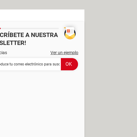
SCRÍBETE A NUESTRA
SLETTER!
cias
Ver un ejemplo