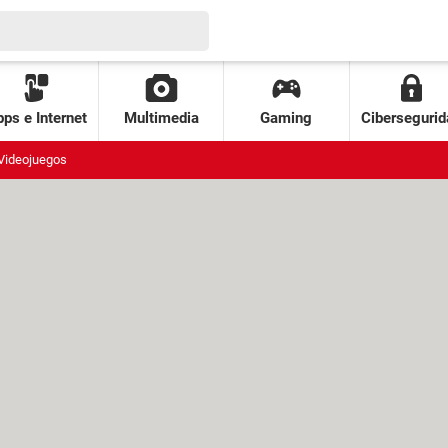
ps e Internet
Multimedia
Gaming
Cibersegurid
Videojuegos