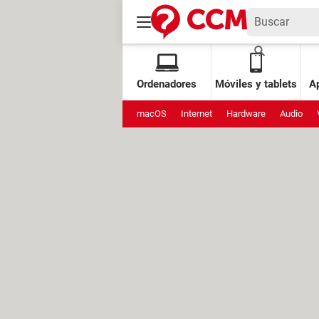
Ordenadores
Móviles y tablets
Ap
macOS
Internet
Hardware
Audio