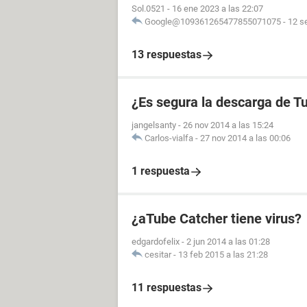
Sol.0521
-
16 ene 2023 a las 22:07
Google@109361265477855071075
-
12 s
13 respuestas
¿Es segura la descarga de 
jangelsanty
-
26 nov 2014 a las 15:24
Carlos-vialfa
-
27 nov 2014 a las 00:06
1 respuesta
¿aTube Catcher tiene virus?
edgardofelix
-
2 jun 2014 a las 01:28
cesitar
-
13 feb 2015 a las 21:28
11 respuestas