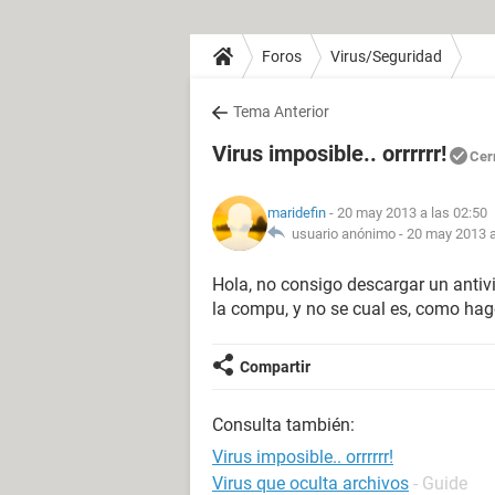
Foros
Virus/Seguridad
Tema Anterior
Virus imposible.. orrrrrr!
Cer
maridefin
- 20 may 2013 a las 02:50
usuario anónimo -
20 may 2013 a
Hola, no consigo descargar un antiv
la compu, y no se cual es, como hag
Compartir
Consulta también:
Virus imposible.. orrrrrr!
Virus que oculta archivos
- Guide