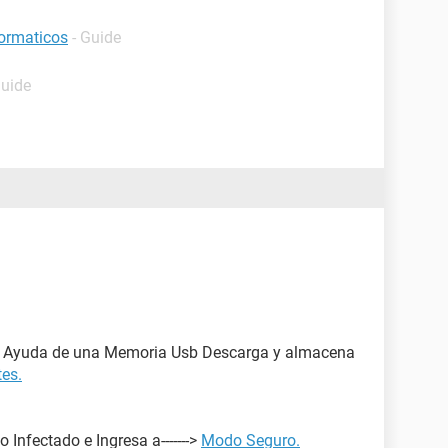
formaticos
- Guide
Guide
a Ayuda de una Memoria Usb Descarga y almacena
es.
 Infectado e Ingresa a------->
Modo Seguro.