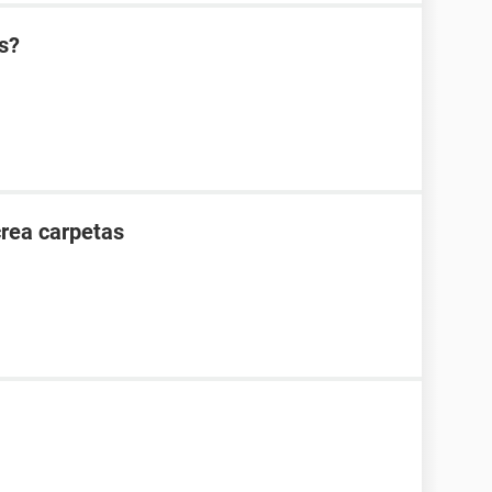
s?
crea carpetas