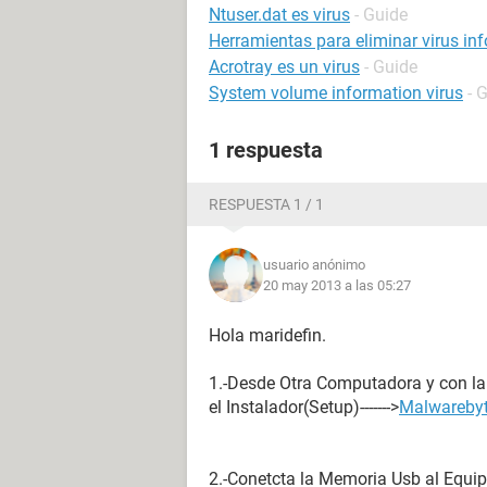
Ntuser.dat es virus
- Guide
Herramientas para eliminar virus in
Acrotray es un virus
- Guide
System volume information virus
- 
1 respuesta
RESPUESTA 1 / 1
usuario anónimo
20 may 2013 a las 05:27
Hola maridefin.
1.-Desde Otra Computadora y con l
el Instalador(Setup)------->
Malwarebyt
2.-Conetcta la Memoria Usb al Equipo