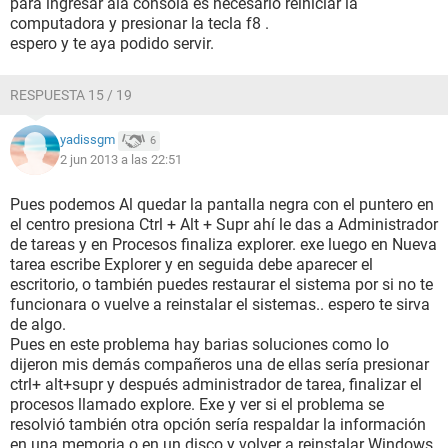
para ingresar ala consola es necesario reiniciar la
computadora y presionar la tecla f8 .
espero y te aya podido servir.
RESPUESTA 15 / 19
yadissgm
6
2 jun 2013 a las 22:51
Pues podemos Al quedar la pantalla negra con el puntero en
el centro presiona Ctrl + Alt + Supr ahí le das a Administrador
de tareas y en Procesos finaliza explorer. exe luego en Nueva
tarea escribe Explorer y en seguida debe aparecer el
escritorio, o también puedes restaurar el sistema por si no te
funcionara o vuelve a reinstalar el sistemas.. espero te sirva
de algo.
Pues en este problema hay barias soluciones como lo
dijeron mis demás compañeros una de ellas sería presionar
ctrl+ alt+supr y después administrador de tarea, finalizar el
procesos llamado explore. Exe y ver si el problema se
resolvió también otra opción sería respaldar la información
en una memoria o en un disco y volver a reinstalar Windows.