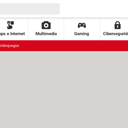
ps e Internet
Multimedia
Gaming
Cibersegurid
Videojuegos