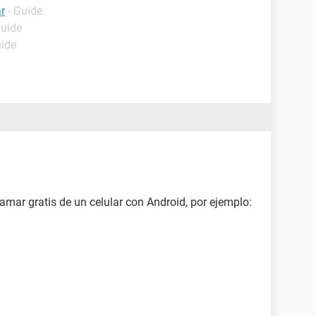
r
- Guide
Guide
uide
lamar gratis de un celular con Android, por ejemplo: