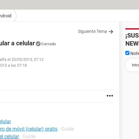
ndroid
Siguiente Tema
¡SU
lar a celular
NEW
Cerrado
Noti
alfa el 20/05/2013, 07:12
013 a las 07:18
elular
o de móvil (celular) gratis
- Guide
l celular
- Guide