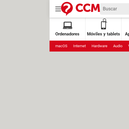
Ordenadores
Móviles y tablets
Ap
macOS
Internet
Hardware
Audio