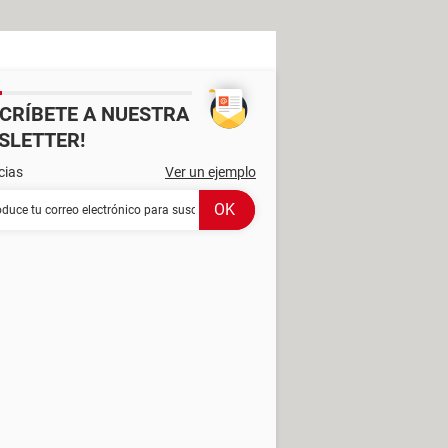
SCRÍBETE A NUESTRA
SLETTER!
cias
Ver un ejemplo