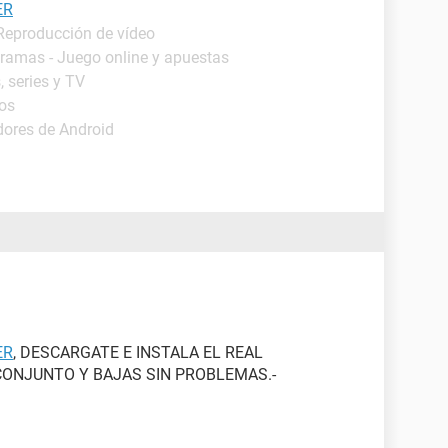
ER
 Reproducción de vídeo
gramas - Juego online y apuestas
, series y TV
ros
dores de Android
ER
, DESCARGATE E INSTALA EL REAL
ONJUNTO Y BAJAS SIN PROBLEMAS.-