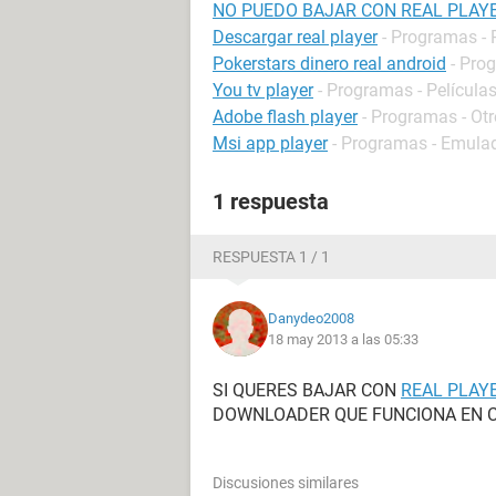
NO PUEDO BAJAR CON REAL PLAY
Descargar real player
- Programas -
Pokerstars dinero real android
- Pro
You tv player
- Programas - Películas
Adobe flash player
- Programas - Ot
Msi app player
- Programas - Emula
1 respuesta
RESPUESTA 1 / 1
Danydeo2008
18 may 2013 a las 05:33
SI QUERES BAJAR CON
REAL PLAY
DOWNLOADER QUE FUNCIONA EN C
Discusiones similares