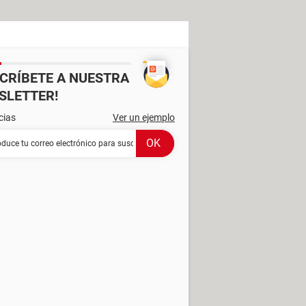
SCRÍBETE A NUESTRA
SLETTER!
cias
Ver un ejemplo