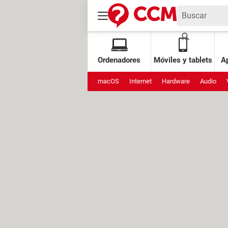
Ordenadores
Móviles y tablets
Ap
macOS
Internet
Hardware
Audio