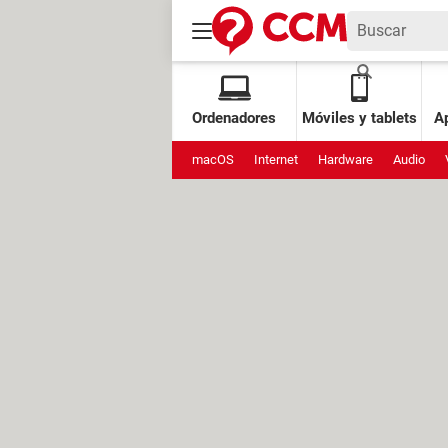
Ordenadores
Móviles y tablets
Ap
macOS
Internet
Hardware
Audio