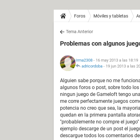
Foros
Móviles y tabletas
A
Tema Anterior
Problemas con algunos jueg
Irma2308
- 16 may 2013 a las 18:19
adricordoba
-
19 jun 2013 a las 2
Alguien sabe porque no me funciona
algunos foros o post, sobre todo lo
ningun juego de Gameloft tengo una 
me corre perfectamente juegos como
potencia no creo que sea, la mayori
quedan en la primera pantalla ator
"probablemente no compre el juego" 
ejemplo descarge de un post el jueg
descargue todos los comentarios de