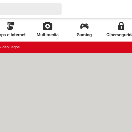
ps e Internet
Multimedia
Gaming
Cibersegurid
Videojuegos