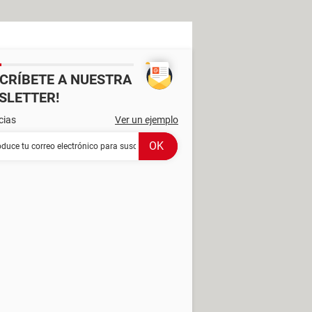
SCRÍBETE A NUESTRA
SLETTER!
cias
Ver un ejemplo