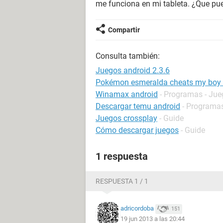
me funciona en mi tableta. ¿Que pu
Compartir
Consulta también:
Juegos android 2.3.6
Pokémon esmeralda cheats my boy 
Winamax android
- Programas - Jue
Descargar temu android
- Programa
Juegos crossplay
- Guide
Cómo descargar juegos
- Guide
1 respuesta
RESPUESTA 1 / 1
adricordoba
151
19 jun 2013 a las 20:44