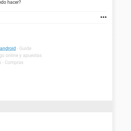
edo hacer?
android
- Guide
go online y apuestas
s - Compras