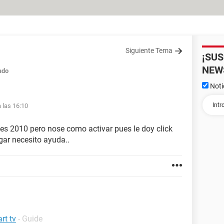
Siguiente Tema
¡SU
NEW
ado
Noti
 las 16:10
ces 2010 pero nose como activar pues le doy click
rgar necesito ayuda..
rt tv
- Guide