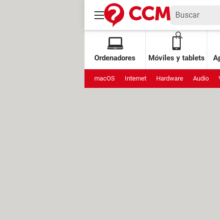
Ordenadores
Móviles y tablets
Ap
macOS
Internet
Hardware
Audio