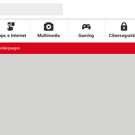
ps e Internet
Multimedia
Gaming
Cibersegurid
Videojuegos