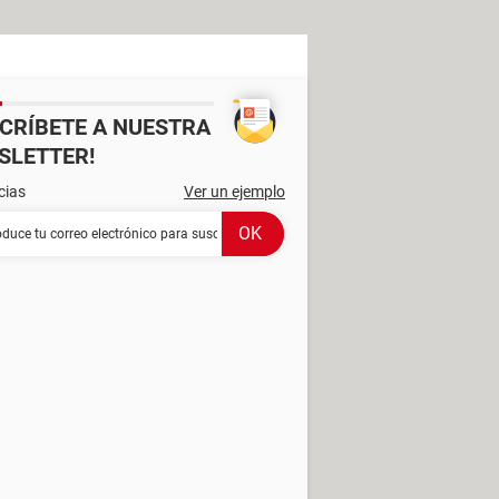
SCRÍBETE A NUESTRA
SLETTER!
cias
Ver un ejemplo