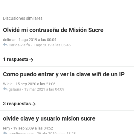
Discusiones similares
Olvidé mi contraseña de Misión Sucre
delimar
-
1 ago 2019 a las 00:04
Carlos-vialfa
-
1 ago 2019 a las 05:46
1 respuesta
Como puedo entrar y ver la clave wifi de un IP
Wieie
-
15 sep 2020 a las 21:06
gslaura
-
13 mar 2021 a las 04:09
3 respuestas
olvide clave y usuario mision sucre
reny
-
19 sep 2009 a las 04:52
carolinaarenas
-
26 abr 2019 a las 13:28